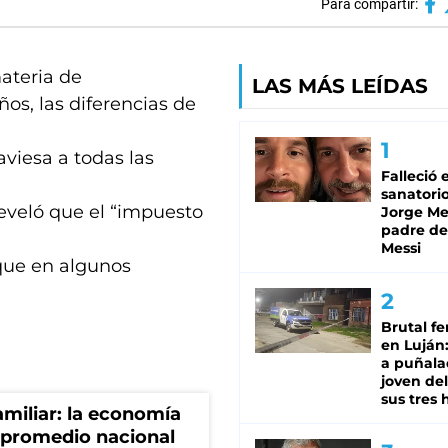
Para compartir:
materia de
LAS MÁS LEÍDAS
os, las diferencias de
aviesa a todas las
Falleció 
sanatorio
reveló que el “impuesto
Jorge Mes
padre de
Messi
 que en algunos
Brutal fe
en Luján
a puñala
joven de
sus tres 
miliar: la economía
 promedio nacional