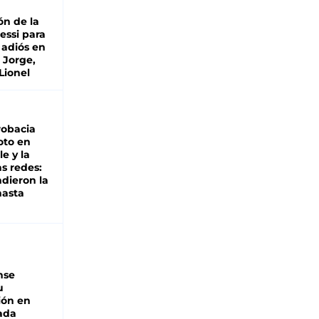
ón de la
essi para
 adiós en
 Jorge,
Lionel
robacia
oto en
le y la
as redes:
ndieron la
hasta
nse
u
ión en
ada