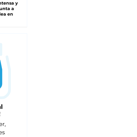
intensa y
unta a
lea en
l
!
er,
es