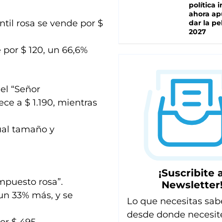
política 
ahora ap
ntil rosa se vende por $
dar la pe
2027
 por $ 120, un 66,6%
 el “Señor
ece a $ 1.190, mientras
gual tamaño y
¡Suscribite a
mpuesto rosa”.
Newsletter
un 33% más, y se
Lo que necesitas sab
desde donde necesit