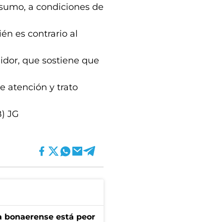
nsumo, a condiciones de
ién es contrario al
idor, que sostiene que
 atención y trato
B) JG
a bonaerense está peor