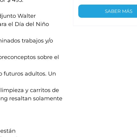
or $ 495.
SABER MÁS
djunto Walter
ra el Día del Niño
inados trabajos y/o
preconceptos sobre el
o futuros adultos. Un
 limpieza y carritos de
ng resaltan solamente
 están