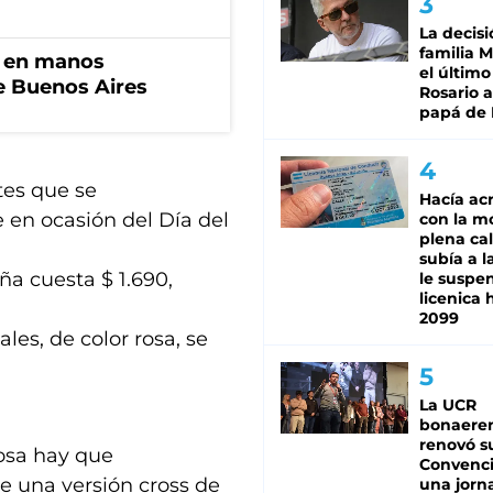
La decisi
familia M
n en manos
el último
de Buenos Aires
Rosario a
papá de 
etes que se
Hacía ac
e en ocasión del Día del
con la m
plena cal
subía a l
a cuesta $ 1.690,
le suspe
licenica 
2099
les, de color rosa, se
La UCR
bonaere
renovó s
rosa hay que
Convenc
e una versión cross de
una jorn