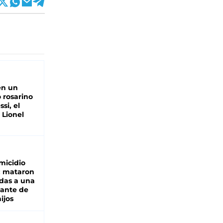
en un
 rosarino
si, el
 Lionel
micidio
: mataron
das a una
lante de
hijos