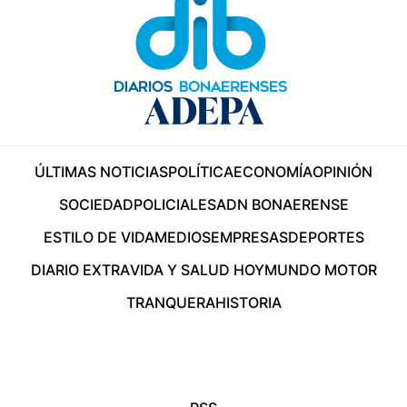
ÚLTIMAS NOTICIAS
POLÍTICA
ECONOMÍA
OPINIÓN
SOCIEDAD
POLICIALES
ADN BONAERENSE
ESTILO DE VIDA
MEDIOS
EMPRESAS
DEPORTES
DIARIO EXTRA
VIDA Y SALUD HOY
MUNDO MOTOR
TRANQUERA
HISTORIA