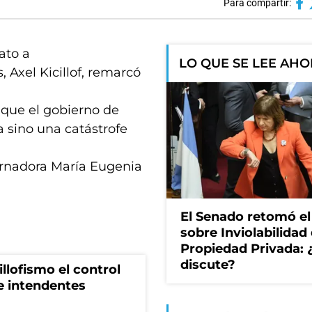
Para compartir:
ato a
LO QUE SE LEE AH
 Axel Kicillof, remarcó
que el gobierno de
a sino una catástrofe
ernadora María Eugenia
El Senado retomó el
sobre Inviolabilidad 
Propiedad Privada: 
discute?
illofismo el control
de intendentes