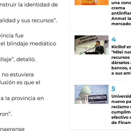
una cono
nstruir la identidad de
crema
antiinfla
Anmat la 
lidad y sus recursos”.
mercado
incia fue
 el blindaje mediático
Kicillof e
"Milei no
recursos
aje”, detalló.
dárselos 
bancos, a
a sus am
no estuviera
usión es que el
Universi
a la provincia en
nuevo pa
reclamo 
cumplim
ron”.
efectivo 
de Finan
bonaerense