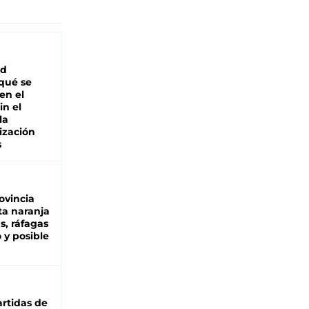
ad
 qué se
en el
in el
la
ización
s
ovincia
ta naranja
as, ráfagas
 y posible
rtidas de