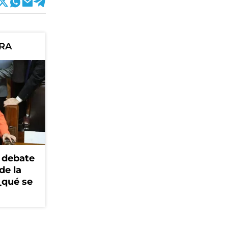
ORA
 debate
de la
¿qué se