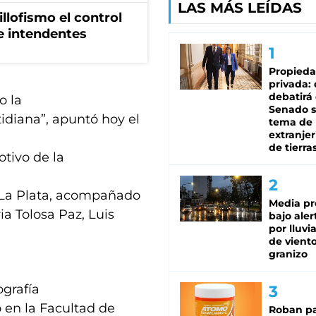
LAS MÁS LEÍDAS
illofismo el control
de intendentes
Propied
privada:
debatirá 
o la
Senado s
tidiana”, apuntó hoy el
tema de 
extranjer
de tierra
tivo de la
n La Plata, acompañado
Media pr
ia Tolosa Paz, Luis
bajo aler
por lluvi
de viento
granizo
ografía
ó en la Facultad de
Roban pa