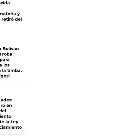
cida
matoria y
retiró del
n Bolívar:
s roba
 para
a los
 la timba,
igos"
dades:
ro en
del
iento
de la Ley
ciamiento