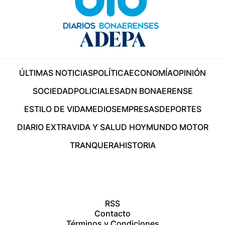
ÚLTIMAS NOTICIAS
POLÍTICA
ECONOMÍA
OPINIÓN
SOCIEDAD
POLICIALES
ADN BONAERENSE
ESTILO DE VIDA
MEDIOS
EMPRESAS
DEPORTES
DIARIO EXTRA
VIDA Y SALUD HOY
MUNDO MOTOR
TRANQUERA
HISTORIA
RSS
Contacto
Términos y Condiciones