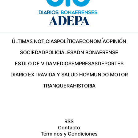
ÚLTIMAS NOTICIAS
POLÍTICA
ECONOMÍA
OPINIÓN
SOCIEDAD
POLICIALES
ADN BONAERENSE
ESTILO DE VIDA
MEDIOS
EMPRESAS
DEPORTES
DIARIO EXTRA
VIDA Y SALUD HOY
MUNDO MOTOR
TRANQUERA
HISTORIA
RSS
Contacto
Términos y Condiciones