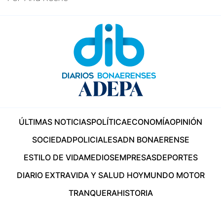
ÚLTIMAS NOTICIAS
POLÍTICA
ECONOMÍA
OPINIÓN
SOCIEDAD
POLICIALES
ADN BONAERENSE
ESTILO DE VIDA
MEDIOS
EMPRESAS
DEPORTES
DIARIO EXTRA
VIDA Y SALUD HOY
MUNDO MOTOR
TRANQUERA
HISTORIA