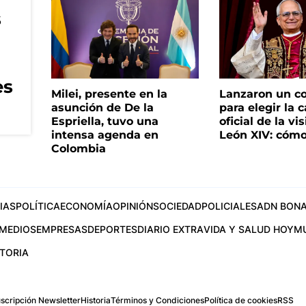
s
es
Milei, presente en la
Lanzaron un c
asunción de De la
para elegir la 
Espriella, tuvo una
oficial de la vi
intensa agenda en
León XIV: cómo
Colombia
IAS
POLÍTICA
ECONOMÍA
OPINIÓN
SOCIEDAD
POLICIALES
ADN BONA
MEDIOS
EMPRESAS
DEPORTES
DIARIO EXTRA
VIDA Y SALUD HOY
M
STORIA
scripción Newsletter
Historia
Términos y Condiciones
Política de cookies
RSS