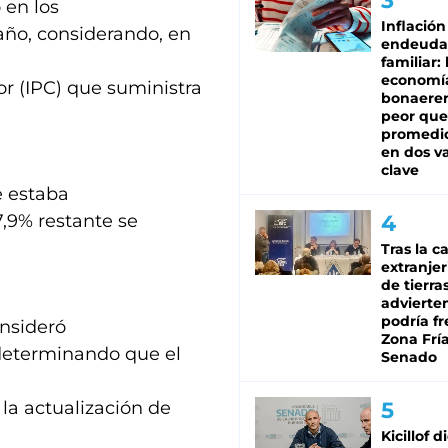
 en los
Inflación
 año, considerando, en
endeuda
familiar: 
economí
or (IPC) que suministra
bonaeren
peor que
promedio
en dos va
clave
e estaba
 7,9% restante se
Tras la c
extranjer
de tierra
advierte
podría f
onsideró
Zona Fría
determinando que el
Senado
la actualización de
Kicillof d