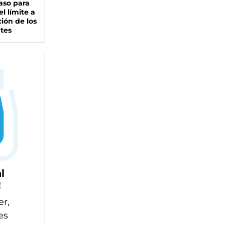
aso para
el límite a
ción de los
tes
l
!
er,
es