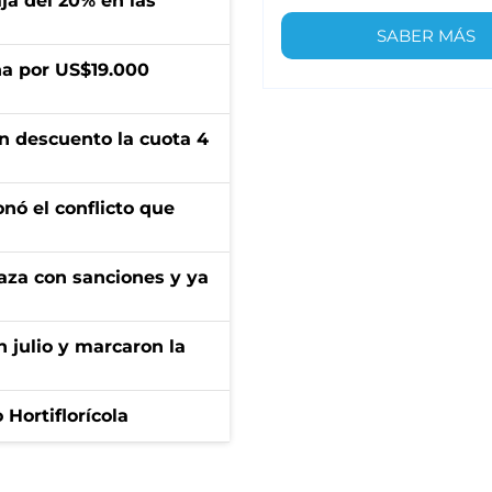
aja del 20% en las
SABER MÁS
a por US$19.000
n descuento la cuota 4
onó el conflicto que
aza con sanciones y ya
n julio y marcaron la
Hortiflorícola