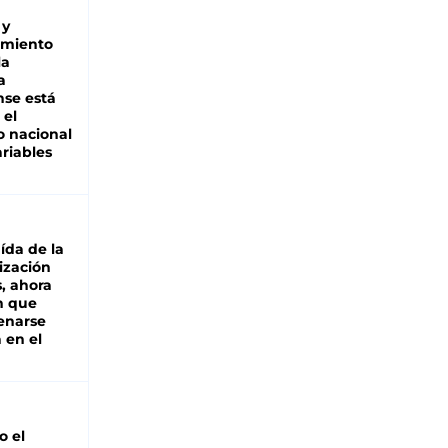
 y
miento
la
a
se está
 el
 nacional
riables
aída de la
ización
s, ahora
n que
renarse
 en el
io el