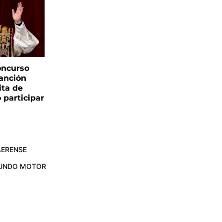
oncurso
canción
sita de
 participar
ERENSE
UNDO MOTOR