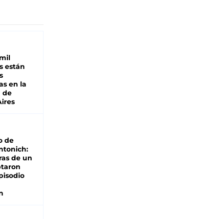
mil
s están
s
as en la
a de
ires
o de
ntonich:
ras de un
ptaron
pisodio
n