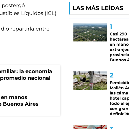
n postergó
LAS MÁS LEÍDAS
tibles Líquidos (ICL),
dió repartirla entre
Casi 290 
hectárea
en mano
extranjer
provinci
Buenos A
miliar: la economía
 promedio nacional
Femicidi
Mailén A
las cáma
n en manos
hotel ca
de Buenos Aires
todo el e
con gran
definició