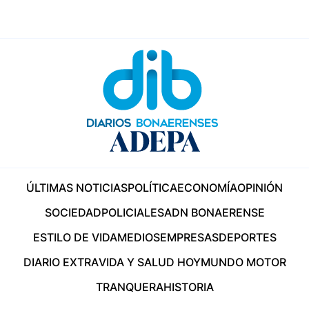
ÚLTIMAS NOTICIAS
POLÍTICA
ECONOMÍA
OPINIÓN
SOCIEDAD
POLICIALES
ADN BONAERENSE
ESTILO DE VIDA
MEDIOS
EMPRESAS
DEPORTES
DIARIO EXTRA
VIDA Y SALUD HOY
MUNDO MOTOR
TRANQUERA
HISTORIA