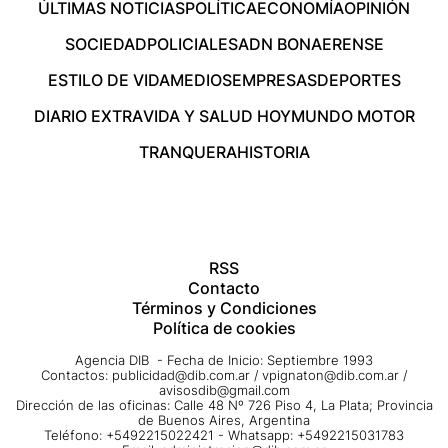
ÚLTIMAS NOTICIAS
POLÍTICA
ECONOMÍA
OPINIÓN
SOCIEDAD
POLICIALES
ADN BONAERENSE
ESTILO DE VIDA
MEDIOS
EMPRESAS
DEPORTES
DIARIO EXTRA
VIDA Y SALUD HOY
MUNDO MOTOR
TRANQUERA
HISTORIA
RSS
Contacto
Términos y Condiciones
Política de cookies
Agencia DIB - Fecha de Inicio: Septiembre 1993
Contactos:
publicidad@dib.com.ar
/
vpignaton@dib.com.ar
/
avisosdib@gmail.com
Dirección de las oficinas: Calle 48 Nº 726 Piso 4, La Plata; Provincia
de Buenos Aires, Argentina
Teléfono: +5492215022421 - Whatsapp: +5492215031783