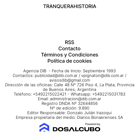
TRANQUERA
HISTORIA
RSS
Contacto
Términos y Condiciones
Política de cookies
Agencia DIB - Fecha de Inicio: Septiembre 1993
Contactos:
publicidad@dib.com.ar
/
vpignaton@dib.com.ar
/
avisosdib@gmail.com
Dirección de las oficinas: Calle 48 Nº 726 Piso 4, La Plata; Provincia
de Buenos Aires, Argentina
Teléfono: +5492215022421 - Whatsapp: +5492215031783
Email:
administracion@dib.com.ar
Registro DNDA Nº 32644856
Nº de edición: 9.890
Editor Responsable: Gonzalo Julián Irazoqui
Empresa propietaria del medio: Diarios Bonaerenses SA