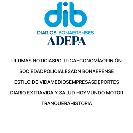
ÚLTIMAS NOTICIAS
POLÍTICA
ECONOMÍA
OPINIÓN
SOCIEDAD
POLICIALES
ADN BONAERENSE
ESTILO DE VIDA
MEDIOS
EMPRESAS
DEPORTES
DIARIO EXTRA
VIDA Y SALUD HOY
MUNDO MOTOR
TRANQUERA
HISTORIA