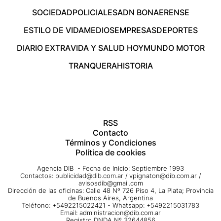
SOCIEDAD
POLICIALES
ADN BONAERENSE
ESTILO DE VIDA
MEDIOS
EMPRESAS
DEPORTES
DIARIO EXTRA
VIDA Y SALUD HOY
MUNDO MOTOR
TRANQUERA
HISTORIA
RSS
Contacto
Términos y Condiciones
Política de cookies
Agencia DIB - Fecha de Inicio: Septiembre 1993
Contactos:
publicidad@dib.com.ar
/
vpignaton@dib.com.ar
/
avisosdib@gmail.com
Dirección de las oficinas: Calle 48 Nº 726 Piso 4, La Plata; Provincia
de Buenos Aires, Argentina
Teléfono: +5492215022421 - Whatsapp: +5492215031783
Email:
administracion@dib.com.ar
Registro DNDA Nº 32644856