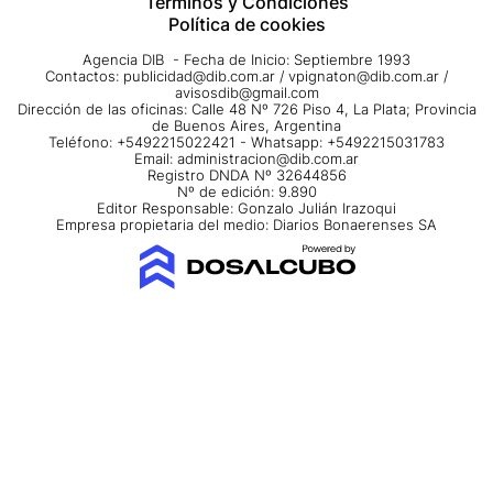
Términos y Condiciones
Política de cookies
Agencia DIB - Fecha de Inicio: Septiembre 1993
Contactos:
publicidad@dib.com.ar
/
vpignaton@dib.com.ar
/
avisosdib@gmail.com
Dirección de las oficinas: Calle 48 Nº 726 Piso 4, La Plata; Provincia
de Buenos Aires, Argentina
Teléfono: +5492215022421 - Whatsapp: +5492215031783
Email:
administracion@dib.com.ar
Registro DNDA Nº 32644856
Nº de edición: 9.890
Editor Responsable: Gonzalo Julián Irazoqui
Empresa propietaria del medio: Diarios Bonaerenses SA