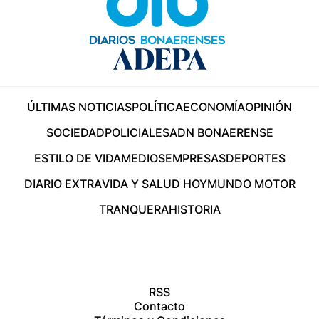
ÚLTIMAS NOTICIAS
POLÍTICA
ECONOMÍA
OPINIÓN
SOCIEDAD
POLICIALES
ADN BONAERENSE
ESTILO DE VIDA
MEDIOS
EMPRESAS
DEPORTES
DIARIO EXTRA
VIDA Y SALUD HOY
MUNDO MOTOR
TRANQUERA
HISTORIA
RSS
Contacto