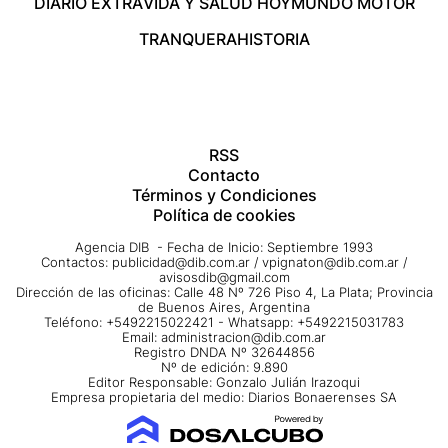
DIARIO EXTRA
VIDA Y SALUD HOY
MUNDO MOTOR
TRANQUERA
HISTORIA
RSS
Contacto
Términos y Condiciones
Política de cookies
Agencia DIB - Fecha de Inicio: Septiembre 1993
Contactos:
publicidad@dib.com.ar
/
vpignaton@dib.com.ar
/
avisosdib@gmail.com
Dirección de las oficinas: Calle 48 Nº 726 Piso 4, La Plata; Provincia
de Buenos Aires, Argentina
Teléfono: +5492215022421 - Whatsapp: +5492215031783
Email:
administracion@dib.com.ar
Registro DNDA Nº 32644856
Nº de edición: 9.890
Editor Responsable: Gonzalo Julián Irazoqui
Empresa propietaria del medio: Diarios Bonaerenses SA