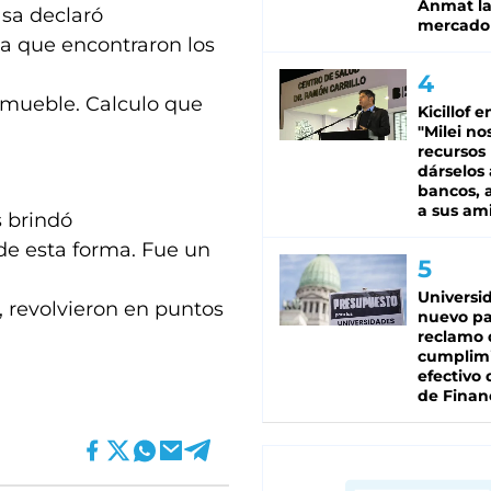
Anmat la 
asa declaró
mercado
ta que encontraron los
nmueble. Calculo que
Kicillof e
"Milei no
recursos
dárselos 
bancos, a
a sus am
s brindó
de esta forma. Fue un
Universi
, revolvieron en puntos
nuevo pa
reclamo 
cumplim
efectivo 
de Finan