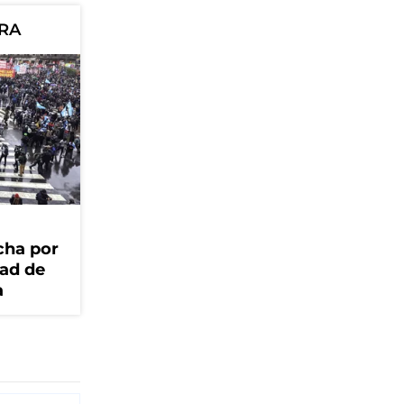
ORA
cha por
dad de
a