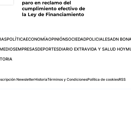
paro en reclamo del
cumplimiento efectivo de
la Ley de Financiamiento
IAS
POLÍTICA
ECONOMÍA
OPINIÓN
SOCIEDAD
POLICIALES
ADN BONA
MEDIOS
EMPRESAS
DEPORTES
DIARIO EXTRA
VIDA Y SALUD HOY
M
STORIA
scripción Newsletter
Historia
Términos y Condiciones
Política de cookies
RSS
.com
os Aires, Argentina