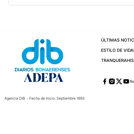
ÚLTIMAS NOTIC
ESTILO DE VIDA
TRANQUERA
HI
Su
Agencia DIB - Fecha de Inicio: Septiembre 1993
Contactos:
publicidad@dib.com.ar
/
vpignaton@dib.com.ar
/
avisosdib@gmail
Dirección de las oficinas: Calle 48 Nº 726 Piso 4, La Plata; Provincia de Buen
Teléfono: +5492215022421 - Whatsapp: +5492215031783
Email:
administracion@dib.com.ar
Registro DNDA Nº 32644856
Nº de edición: 9.890
Editor Responsable: Gonzalo Julián Irazoqui