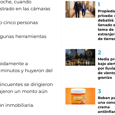
anoche, cuando
istrado en las cámaras
Propied
privada:
debatirá 
o cinco personas
Senado s
tema de 
extranjer
lgunas herramientas
de tierra
Media pr
ápidamente a
bajo aler
por lluvi
s minutos y huyeron del
de viento
granizo
incuentes se dirigieron
rajeron un monto aún
Roban pa
una cono
n inmobiliaria.
crema
antiinfla