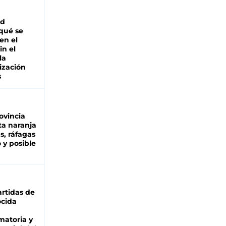
ad
 qué se
en el
in el
la
ización
s
ovincia
ta naranja
as, ráfagas
 y posible
rtidas de
cida
matoria y