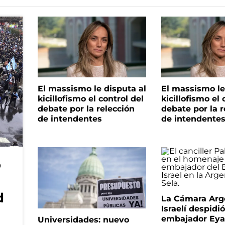
El massismo le disputa al
El massismo le
kicillofismo el control del
kicillofismo el 
debate por la relección
debate por la r
de intendentes
de intendente
o
d
La Cámara Arg
Israelí despidió
embajador Eyal
Universidades: nuevo