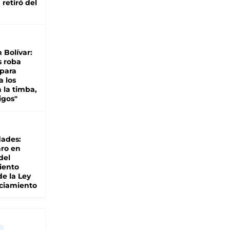
retiró del
n Bolívar:
s roba
 para
a los
 la timba,
igos"
dades:
ro en
del
iento
de la Ley
ciamiento