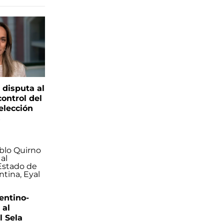
 disputa al
control del
elección
s
entino-
 al
 Sela