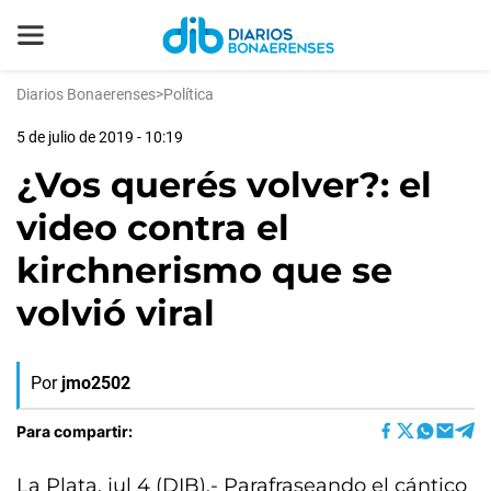
Diarios Bonaerenses
>
Política
5 de julio de 2019 - 10:19
¿Vos querés volver?: el
video contra el
kirchnerismo que se
volvió viral
Por
jmo2502
Para compartir:
La Plata, jul 4 (DIB).- Parafraseando el cántico