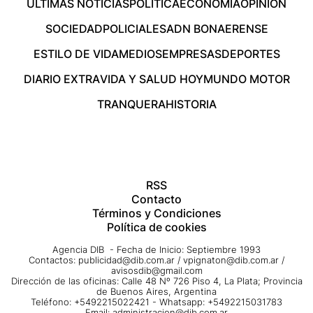
ÚLTIMAS NOTICIAS
POLÍTICA
ECONOMÍA
OPINIÓN
SOCIEDAD
POLICIALES
ADN BONAERENSE
ESTILO DE VIDA
MEDIOS
EMPRESAS
DEPORTES
DIARIO EXTRA
VIDA Y SALUD HOY
MUNDO MOTOR
TRANQUERA
HISTORIA
RSS
Contacto
Términos y Condiciones
Política de cookies
Agencia DIB - Fecha de Inicio: Septiembre 1993
Contactos:
publicidad@dib.com.ar
/
vpignaton@dib.com.ar
/
avisosdib@gmail.com
Dirección de las oficinas: Calle 48 Nº 726 Piso 4, La Plata; Provincia
de Buenos Aires, Argentina
Teléfono: +5492215022421 - Whatsapp: +5492215031783
Email:
administracion@dib.com.ar