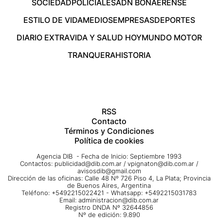
SOCIEDAD
POLICIALES
ADN BONAERENSE
ESTILO DE VIDA
MEDIOS
EMPRESAS
DEPORTES
DIARIO EXTRA
VIDA Y SALUD HOY
MUNDO MOTOR
TRANQUERA
HISTORIA
RSS
Contacto
Términos y Condiciones
Política de cookies
Agencia DIB - Fecha de Inicio: Septiembre 1993
Contactos:
publicidad@dib.com.ar
/
vpignaton@dib.com.ar
/
avisosdib@gmail.com
Dirección de las oficinas: Calle 48 Nº 726 Piso 4, La Plata; Provincia
de Buenos Aires, Argentina
Teléfono: +5492215022421 - Whatsapp: +5492215031783
Email:
administracion@dib.com.ar
Registro DNDA Nº 32644856
Nº de edición: 9.890