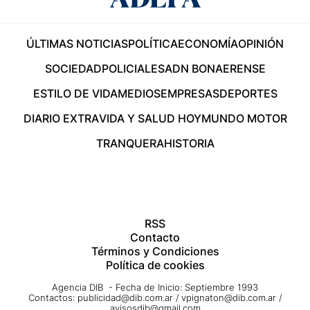
ÚLTIMAS NOTICIAS
POLÍTICA
ECONOMÍA
OPINIÓN
SOCIEDAD
POLICIALES
ADN BONAERENSE
ESTILO DE VIDA
MEDIOS
EMPRESAS
DEPORTES
DIARIO EXTRA
VIDA Y SALUD HOY
MUNDO MOTOR
TRANQUERA
HISTORIA
RSS
Contacto
Términos y Condiciones
Política de cookies
Agencia DIB - Fecha de Inicio: Septiembre 1993
Contactos:
publicidad@dib.com.ar
/
vpignaton@dib.com.ar
/
avisosdib@gmail.com