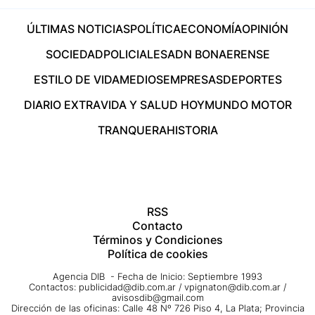
ÚLTIMAS NOTICIAS
POLÍTICA
ECONOMÍA
OPINIÓN
SOCIEDAD
POLICIALES
ADN BONAERENSE
ESTILO DE VIDA
MEDIOS
EMPRESAS
DEPORTES
DIARIO EXTRA
VIDA Y SALUD HOY
MUNDO MOTOR
TRANQUERA
HISTORIA
RSS
Contacto
Términos y Condiciones
Política de cookies
Agencia DIB - Fecha de Inicio: Septiembre 1993
Contactos:
publicidad@dib.com.ar
/
vpignaton@dib.com.ar
/
avisosdib@gmail.com
Dirección de las oficinas: Calle 48 Nº 726 Piso 4, La Plata; Provincia