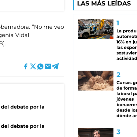
LAS MÁS LEÍDAS
gobernadora: “No me veo
La produ
genia Vidal
automotr
16% en ju
B).
las expo
sostuvier
activida
Cursos gr
de forma
laboral p
jóvenes
bonaere
 del debate por la
desde los
dónde an
 del debate por la