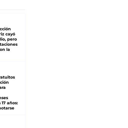
cción
iz cayó
lio, pero
rtaciones
on la
d
atuitos
ción
ara
nses
 17 años:
otarse