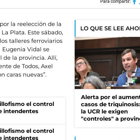
Para compartir:
por la reelección de la
LO QUE SE LEE AH
La Plata. Este sábado,
os talleres ferroviarios
a Eugenia Vidal se
de la provincia. Allí,
ente de Todos, Axel
con caras nuevas”.
Alerta por el aumen
illofismo el control
casos de triquinosis
de intendentes
la UCR le exigen
"controles" a provin
illofismo el control
de intendentes