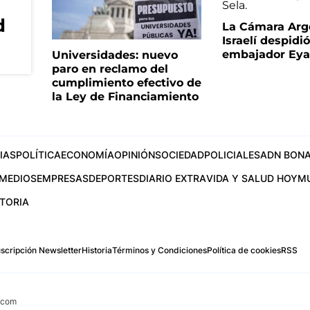
d
La Cámara Arg
Israelí despidió
embajador Eyal
Universidades: nuevo
paro en reclamo del
cumplimiento efectivo de
la Ley de Financiamiento
IAS
POLÍTICA
ECONOMÍA
OPINIÓN
SOCIEDAD
POLICIALES
ADN BONA
MEDIOS
EMPRESAS
DEPORTES
DIARIO EXTRA
VIDA Y SALUD HOY
M
STORIA
scripción Newsletter
Historia
Términos y Condiciones
Política de cookies
RSS
.com