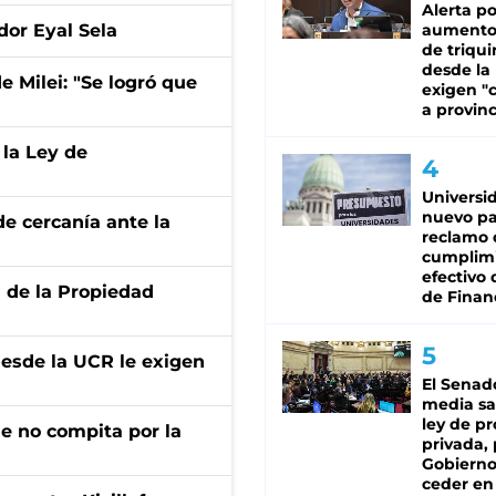
Alerta po
dor Eyal Sela
aumento
de triqui
desde la
de Milei: "Se logró que
exigen "c
a provinc
 la Ley de
Universi
nuevo pa
e cercanía ante la
reclamo 
cumplim
efectivo 
d de la Propiedad
de Finan
desde la UCR le exigen
El Senad
media sa
ley de p
ue no compita por la
privada, 
Gobierno
ceder en