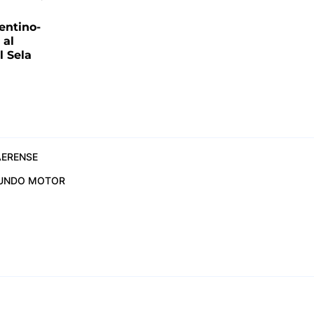
entino-
 al
 Sela
ERENSE
UNDO MOTOR