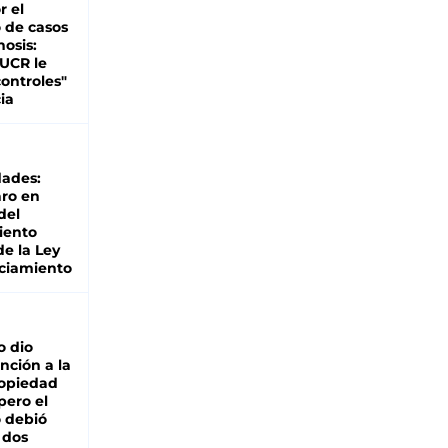
r el
 de casos
nosis:
 UCR le
ontroles"
ia
dades:
ro en
del
iento
de la Ley
ciamiento
o dio
nción a la
ropiedad
pero el
 debió
 dos