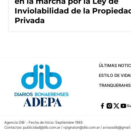
en la marcha por la Ley de
Inviolabilidad de la Propieda
Privada
ÚLTIMAS NOTIC
ESTILO DE VIDA
TRANQUERA
HI
Su
Agencia DIB - Fecha de Inicio: Septiembre 1993
Contactos:
publicidad@dib.com.ar
/
vpignaton@dib.com.ar
/
avisosdib@gmail