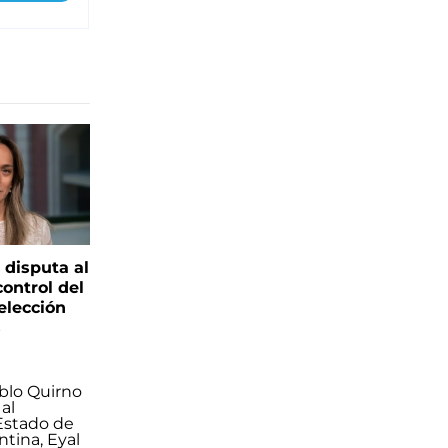
 disputa al
control del
elección
s