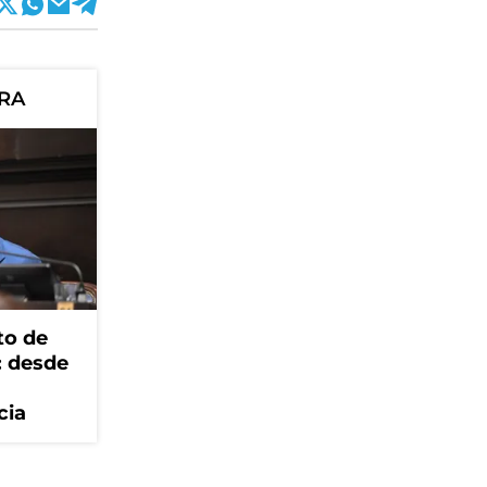
ORA
to de
: desde
cia