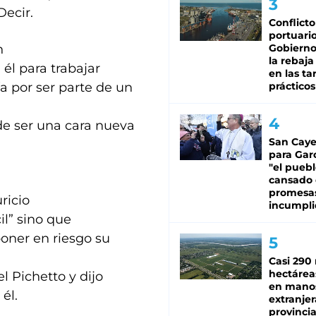
ecir.
Conflicto
portuario
n
Gobierno 
la rebaja
 él para trabajar
en las tar
a por ser parte de un
prácticos
ede ser una cara nueva
San Caye
para Gar
"el puebl
cansado
promesa
ricio
incumpli
il” sino que
poner en riesgo su
Casi 290 
hectárea
l Pichetto y dijo
en mano
él.
extranjer
provinci