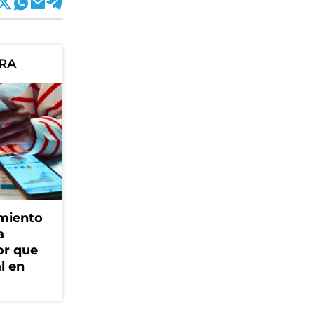
ORA
amiento
a
or que
l en