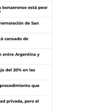
a bonaerense está peor
e
onmemoración de San
stá cansado de
ón entre Argentina y
aja del 20% en las
l procedimiento que
ad privada, pero el