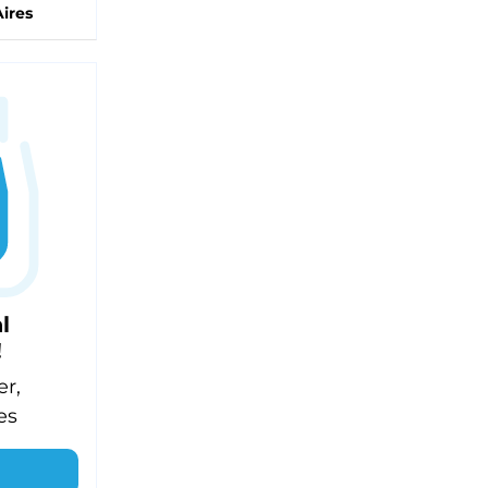
ires
l
!
er,
es