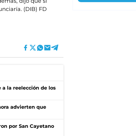
demás, dijo que si
unciaría. (DIB) FD
e a la reelección de los
ahora advierten que
ron por San Cayetano