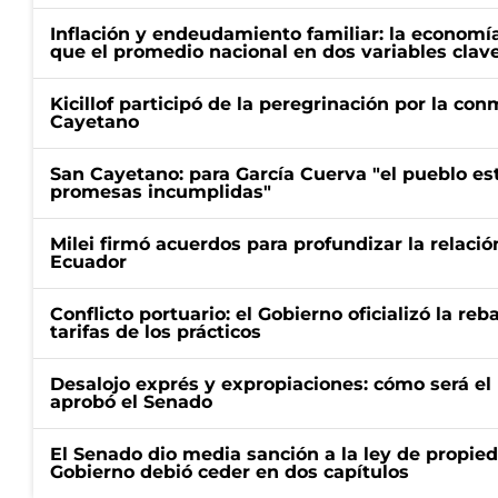
Inflación y endeudamiento familiar: la economí
que el promedio nacional en dos variables clav
Kicillof participó de la peregrinación por la c
Cayetano
San Cayetano: para García Cuerva "el pueblo e
promesas incumplidas"
Milei firmó acuerdos para profundizar la relaci
Ecuador
Conflicto portuario: el Gobierno oficializó la reb
tarifas de los prácticos
Desalojo exprés y expropiaciones: cómo será e
aprobó el Senado
El Senado dio media sanción a la ley de propied
Gobierno debió ceder en dos capítulos