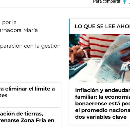
Para compartir:
 por la
LO QUE SE LEE AH
bernadora María
aración con la gestión
.
a eliminar el límite a
Inflación y endeud
tes
familiar: la economí
bonaerense está pe
el promedio naciona
zación de tierras,
dos variables clave
renarse Zona Fría en