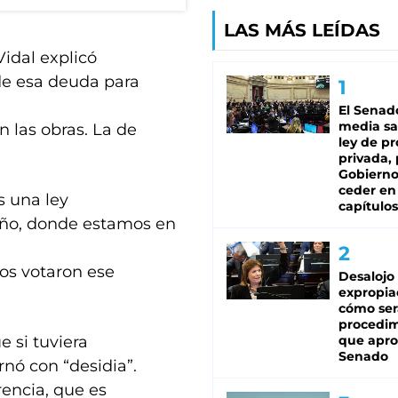
LAS MÁS LEÍDAS
Vidal explicó
de esa deuda para
El Senad
media sa
 las obras. La de
ley de p
privada, 
Gobierno
ceder en
s una ley
capítulos
 año, donde estamos en
os votaron ese
Desalojo
expropia
cómo ser
procedi
e si tuviera
que apro
Senado
rnó con “desidia”.
rencia, que es