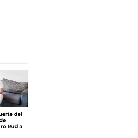
uerte del
 de
ro Rud a