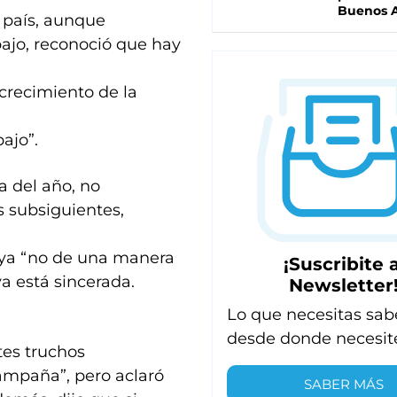
Buenos A
l país, aunque
ajo, reconoció que hay
crecimiento de la
ajo”.
a del año, no
s subsiguientes,
o ya “no de una manera
¡Suscribite a
ya está sincerada.
Newsletter
Lo que necesitas sab
desde donde necesit
tes truchos
campaña”, pero aclaró
SABER MÁS