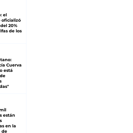
: el
oficializó
 del 20%
ifas de los
tano:
cía Cuerva
o está
 de
s
das"
mil
s están
s
as en la
a de