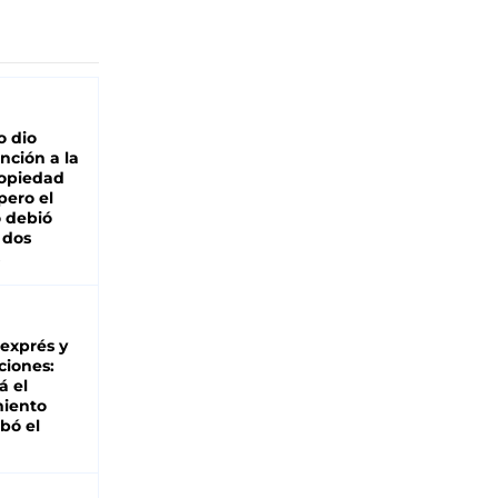
o dio
nción a la
ropiedad
pero el
 debió
 dos
 exprés y
ciones:
á el
miento
bó el