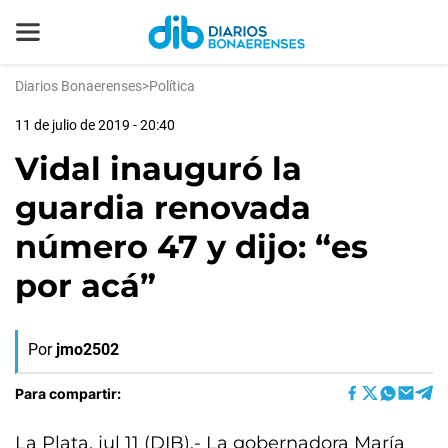
Diarios Bonaerenses
>
Política
11 de julio de 2019 - 20:40
Vidal inauguró la
guardia renovada
número 47 y dijo: “es
por acá”
Por
jmo2502
Para compartir:
La Plata, jul 11 (DIB).- La gobernadora María