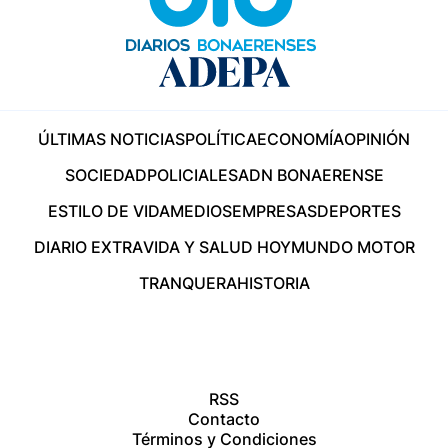
ÚLTIMAS NOTICIAS
POLÍTICA
ECONOMÍA
OPINIÓN
SOCIEDAD
POLICIALES
ADN BONAERENSE
ESTILO DE VIDA
MEDIOS
EMPRESAS
DEPORTES
DIARIO EXTRA
VIDA Y SALUD HOY
MUNDO MOTOR
TRANQUERA
HISTORIA
RSS
Contacto
Términos y Condiciones