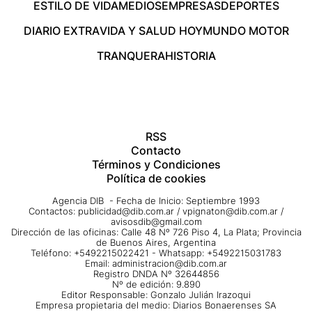
ESTILO DE VIDA
MEDIOS
EMPRESAS
DEPORTES
DIARIO EXTRA
VIDA Y SALUD HOY
MUNDO MOTOR
TRANQUERA
HISTORIA
RSS
Contacto
Términos y Condiciones
Política de cookies
Agencia DIB - Fecha de Inicio: Septiembre 1993
Contactos:
publicidad@dib.com.ar
/
vpignaton@dib.com.ar
/
avisosdib@gmail.com
Dirección de las oficinas: Calle 48 Nº 726 Piso 4, La Plata; Provincia
de Buenos Aires, Argentina
Teléfono: +5492215022421 - Whatsapp: +5492215031783
Email:
administracion@dib.com.ar
Registro DNDA Nº 32644856
Nº de edición: 9.890
Editor Responsable: Gonzalo Julián Irazoqui
Empresa propietaria del medio: Diarios Bonaerenses SA