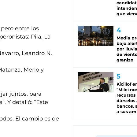
candidat
intenden
que vien
pero entre los
eronistas: Pila, La
Media pr
bajo aler
por lluvi
Navarro, Leandro N.
de viento
granizo
Matanza, Merlo y
Kicillof e
"Milei no
ar juntos, para
recursos
dárselos 
”. Y detalló: “Este
bancos, a
a sus am
todos. El cambio es de