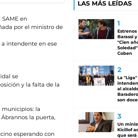
LAS MÁS LEÍDAS
el SAME en
ada por el ministro de
Estrenos
Barassi y
"Cien añ
 a intendente en ese
Soledad"
Coben
idal se
La "Liga"
intende
sición y la falta de la
al alcald
Baradero
son doce
municipios: la
 Ábrannos la puerta,
Un minis
Kicillof 
vecino esperando con
que será