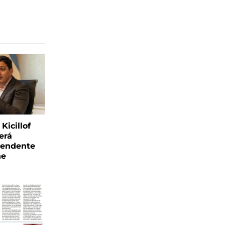
Kicillof
erá
tendente
ne