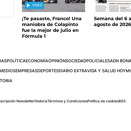
VIDEO
¡Te pasaste, Franco! Una
Semana del 6 a
maniobra de Colapinto
agosto de 202
fue la mejor de julio en
Fórmula 1
IAS
POLÍTICA
ECONOMÍA
OPINIÓN
SOCIEDAD
POLICIALES
ADN BONA
MEDIOS
EMPRESAS
DEPORTES
DIARIO EXTRA
VIDA Y SALUD HOY
M
STORIA
scripción Newsletter
Historia
Términos y Condiciones
Política de cookies
RSS
.com
os Aires, Argentina