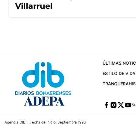
Villarruel
ÚLTIMAS NOTIC
ESTILO DE VIDA
TRANQUERA
HI
Su
Agencia DIB - Fecha de Inicio: Septiembre 1993
Contactos:
publicidad@dib.com.ar
/
vpignaton@dib.com.ar
/
avisosdib@gmail
Dirección de las oficinas: Calle 48 Nº 726 Piso 4, La Plata; Provincia de Buen