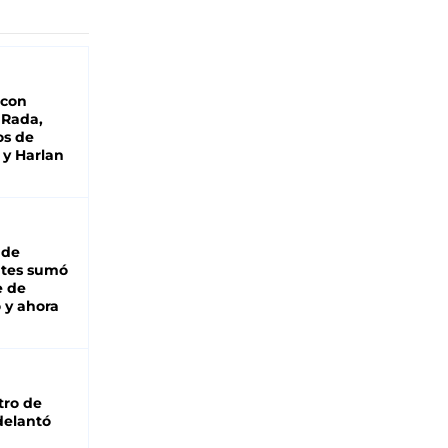
 con
 Rada,
os de
 y Harlan
 de
ntes sumó
e de
 y ahora
tro de
adelantó