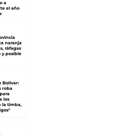
o a
te el año
e
ovincia
ta naranja
as, ráfagas
 y posible
n Bolívar:
s roba
 para
a los
 la timba,
igos"