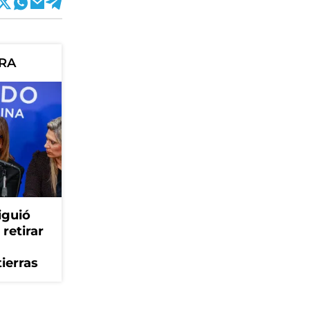
ORA
iguió
retirar
tierras