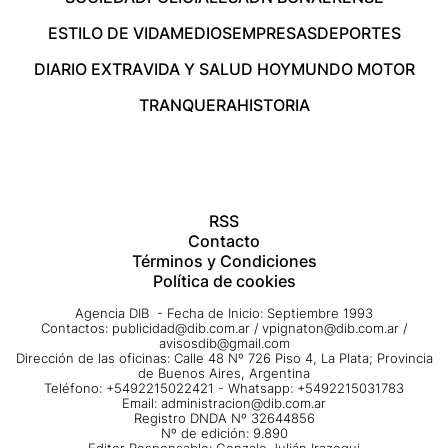
ESTILO DE VIDA
MEDIOS
EMPRESAS
DEPORTES
DIARIO EXTRA
VIDA Y SALUD HOY
MUNDO MOTOR
TRANQUERA
HISTORIA
RSS
Contacto
Términos y Condiciones
Política de cookies
Agencia DIB - Fecha de Inicio: Septiembre 1993
Contactos:
publicidad@dib.com.ar
/
vpignaton@dib.com.ar
/
avisosdib@gmail.com
Dirección de las oficinas: Calle 48 Nº 726 Piso 4, La Plata; Provincia
de Buenos Aires, Argentina
Teléfono: +5492215022421 - Whatsapp: +5492215031783
Email:
administracion@dib.com.ar
Registro DNDA Nº 32644856
Nº de edición: 9.890
Editor Responsable: Gonzalo Julián Irazoqui