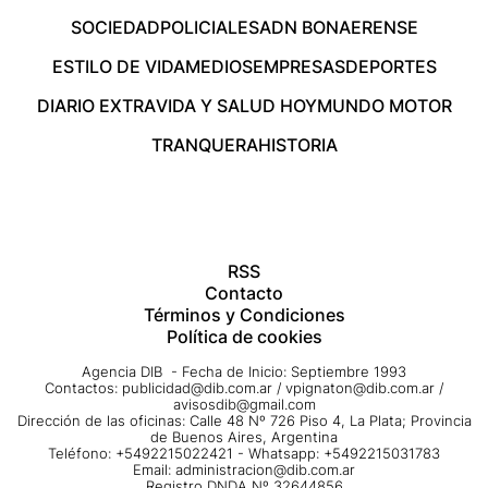
SOCIEDAD
POLICIALES
ADN BONAERENSE
ESTILO DE VIDA
MEDIOS
EMPRESAS
DEPORTES
DIARIO EXTRA
VIDA Y SALUD HOY
MUNDO MOTOR
TRANQUERA
HISTORIA
RSS
Contacto
Términos y Condiciones
Política de cookies
Agencia DIB - Fecha de Inicio: Septiembre 1993
Contactos:
publicidad@dib.com.ar
/
vpignaton@dib.com.ar
/
avisosdib@gmail.com
Dirección de las oficinas: Calle 48 Nº 726 Piso 4, La Plata; Provincia
de Buenos Aires, Argentina
Teléfono: +5492215022421 - Whatsapp: +5492215031783
Email:
administracion@dib.com.ar
Registro DNDA Nº 32644856