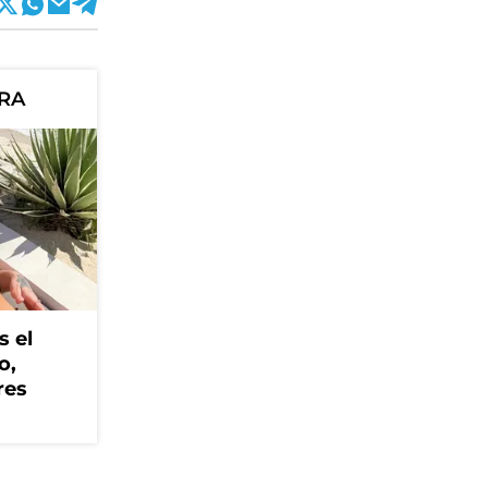
ORA
s el
o,
res