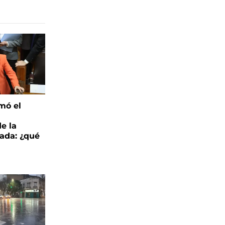
mó el
de la
ada: ¿qué