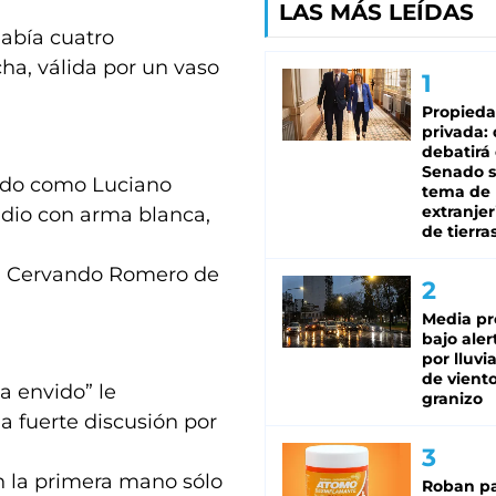
LAS MÁS LEÍDAS
había cuatro
ha, válida por un vaso
Propied
privada:
debatirá 
Senado s
cado como Luciano
tema de 
extranjer
idio con arma blanca,
de tierra
da Cervando Romero de
Media pr
bajo aler
por lluvi
de viento
a envido” le
granizo
na fuerte discusión por
en la primera mano sólo
Roban pa