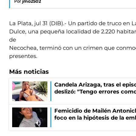
Por
jmo2502
La Plata, jul 31 (DIB).- Un partido de truco en L
Dulce, una pequeña localidad de 2.220 habita
de
Necochea, terminó con un crimen que conmoc
presentes.
Más noticias
Candela Arizaga, tras el epi
deslizó: "Tengo errores como
Femicidio de Mailén Antonich
foco en la hipótesis de la e