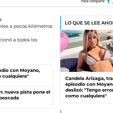
Para compartir:
a
LO QUE SE LEE AH
ntes a pocos kilómetros
ionó a todos los
sodio con Moyano,
 cualquiera"
Candela Arizaga, tra
episodio con Moyan
deslizó: "Tengo erro
: nueva pista pone el
como cualquiera"
mboscada