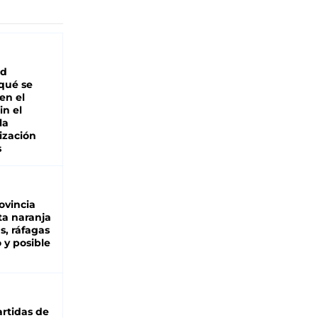
ad
 qué se
en el
in el
la
ización
s
ovincia
ta naranja
as, ráfagas
 y posible
rtidas de