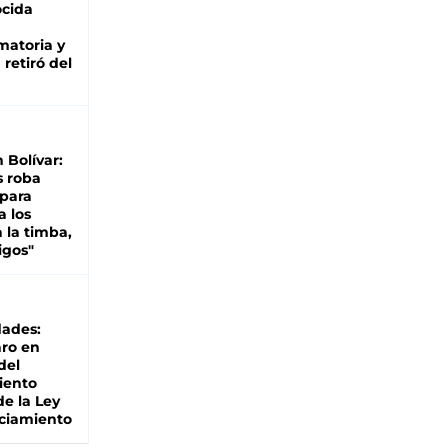
cida
matoria y
retiró del
n Bolívar:
s roba
 para
a los
 la timba,
igos"
dades:
ro en
del
iento
de la Ley
ciamiento