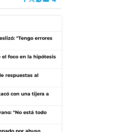
eslizó: "Tengo errores
el foco en la hipótesis
de respuestas al
tacó con una tijera a
yano: "No está todo
denado por abuso