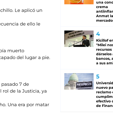
una cono
crema
hillo. Le aplicó un
antiinfla
Anmat la 
mercado
cuencia de ello le
Kicillof e
"Milei no
recursos
abía muerto
dárselos 
apado del lugar a pie.
bancos, a
a sus am
Universi
l pasado 7 de
nuevo pa
rol de la Justicia, ya
reclamo 
cumplim
efectivo 
ho. Una era por matar
de Finan