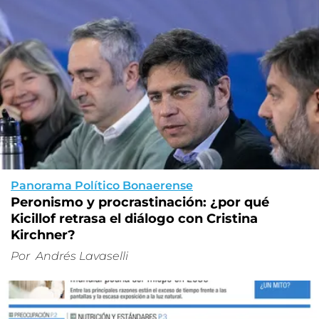
Panorama Político Bonaerense
Peronismo y procrastinación: ¿por qué
Kicillof retrasa el diálogo con Cristina
Kirchner?
Por
Andrés Lavaselli