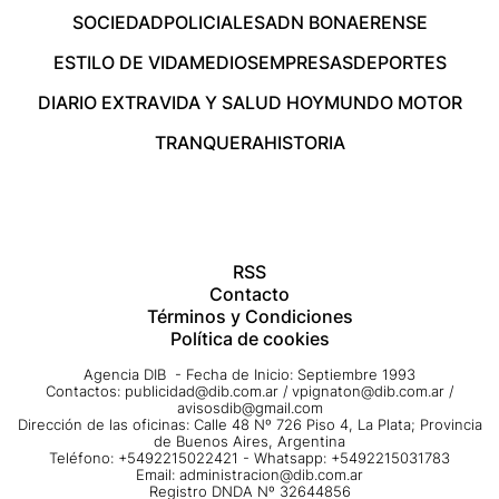
SOCIEDAD
POLICIALES
ADN BONAERENSE
ESTILO DE VIDA
MEDIOS
EMPRESAS
DEPORTES
DIARIO EXTRA
VIDA Y SALUD HOY
MUNDO MOTOR
TRANQUERA
HISTORIA
RSS
Contacto
Términos y Condiciones
Política de cookies
Agencia DIB - Fecha de Inicio: Septiembre 1993
Contactos:
publicidad@dib.com.ar
/
vpignaton@dib.com.ar
/
avisosdib@gmail.com
Dirección de las oficinas: Calle 48 Nº 726 Piso 4, La Plata; Provincia
de Buenos Aires, Argentina
Teléfono: +5492215022421 - Whatsapp: +5492215031783
Email:
administracion@dib.com.ar
Registro DNDA Nº 32644856