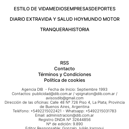
ESTILO DE VIDA
MEDIOS
EMPRESAS
DEPORTES
DIARIO EXTRA
VIDA Y SALUD HOY
MUNDO MOTOR
TRANQUERA
HISTORIA
RSS
Contacto
Términos y Condiciones
Política de cookies
Agencia DIB - Fecha de Inicio: Septiembre 1993
Contactos:
publicidad@dib.com.ar
/
vpignaton@dib.com.ar
/
avisosdib@gmail.com
Dirección de las oficinas: Calle 48 Nº 726 Piso 4, La Plata; Provincia
de Buenos Aires, Argentina
Teléfono: +5492215022421 - Whatsapp: +5492215031783
Email:
administracion@dib.com.ar
Registro DNDA Nº 32644856
Nº de edición: 9.890
Editor Responsable: Gonzalo Julián Irazoqui