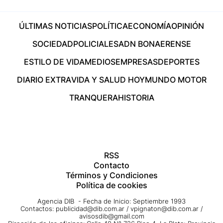
ÚLTIMAS NOTICIAS
POLÍTICA
ECONOMÍA
OPINIÓN
SOCIEDAD
POLICIALES
ADN BONAERENSE
ESTILO DE VIDA
MEDIOS
EMPRESAS
DEPORTES
DIARIO EXTRA
VIDA Y SALUD HOY
MUNDO MOTOR
TRANQUERA
HISTORIA
RSS
Contacto
Términos y Condiciones
Política de cookies
Agencia DIB - Fecha de Inicio: Septiembre 1993
Contactos:
publicidad@dib.com.ar
/
vpignaton@dib.com.ar
/
avisosdib@gmail.com