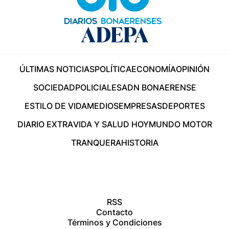
ÚLTIMAS NOTICIAS
POLÍTICA
ECONOMÍA
OPINIÓN
SOCIEDAD
POLICIALES
ADN BONAERENSE
ESTILO DE VIDA
MEDIOS
EMPRESAS
DEPORTES
DIARIO EXTRA
VIDA Y SALUD HOY
MUNDO MOTOR
TRANQUERA
HISTORIA
RSS
Contacto
Términos y Condiciones