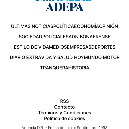
ÚLTIMAS NOTICIAS
POLÍTICA
ECONOMÍA
OPINIÓN
SOCIEDAD
POLICIALES
ADN BONAERENSE
ESTILO DE VIDA
MEDIOS
EMPRESAS
DEPORTES
DIARIO EXTRA
VIDA Y SALUD HOY
MUNDO MOTOR
TRANQUERA
HISTORIA
RSS
Contacto
Términos y Condiciones
Política de cookies
Agencia DIB - Fecha de Inicio: Septiembre 1993