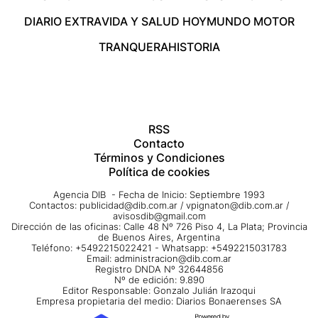
DIARIO EXTRA
VIDA Y SALUD HOY
MUNDO MOTOR
TRANQUERA
HISTORIA
RSS
Contacto
Términos y Condiciones
Política de cookies
Agencia DIB - Fecha de Inicio: Septiembre 1993
Contactos:
publicidad@dib.com.ar
/
vpignaton@dib.com.ar
/
avisosdib@gmail.com
Dirección de las oficinas: Calle 48 Nº 726 Piso 4, La Plata; Provincia
de Buenos Aires, Argentina
Teléfono: +5492215022421 - Whatsapp: +5492215031783
Email:
administracion@dib.com.ar
Registro DNDA Nº 32644856
Nº de edición: 9.890
Editor Responsable: Gonzalo Julián Irazoqui
Empresa propietaria del medio: Diarios Bonaerenses SA