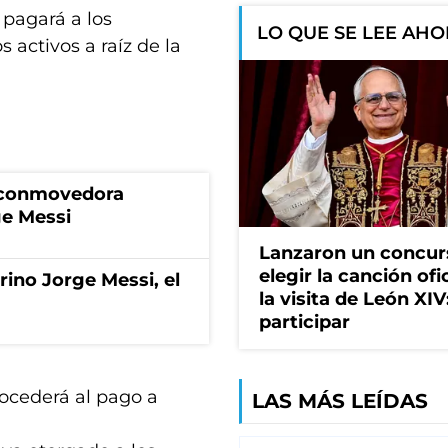
 pagará a los
LO QUE SE LEE AH
activos a raíz de la
a conmovedora
ge Messi
Lanzaron un concur
elegir la canción ofi
rino Jorge Messi, el
la visita de León XI
participar
rocederá al pago a
LAS MÁS LEÍDAS