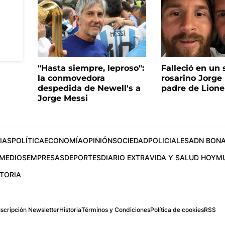
"Hasta siempre, leproso":
Falleció en un 
la conmovedora
rosarino Jorge 
despedida de Newell's a
padre de Lione
Jorge Messi
IAS
POLÍTICA
ECONOMÍA
OPINIÓN
SOCIEDAD
POLICIALES
ADN BONA
MEDIOS
EMPRESAS
DEPORTES
DIARIO EXTRA
VIDA Y SALUD HOY
M
STORIA
scripción Newsletter
Historia
Términos y Condiciones
Política de cookies
RSS