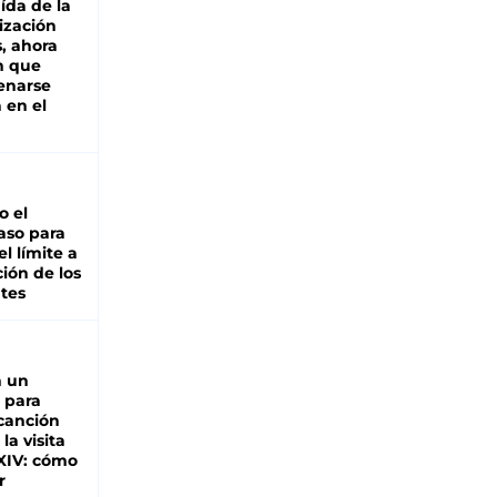
aída de la
ización
s, ahora
n que
renarse
 en el
io el
aso para
el límite a
ción de los
tes
n un
 para
 canción
 la visita
XIV: cómo
r