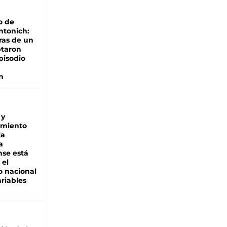
o de
ntonich:
ras de un
ptaron
pisodio
n
 y
miento
la
a
se está
 el
 nacional
riables