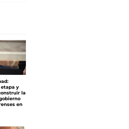
bad:
 etapa y
onstruir la
 gobierno
renses en