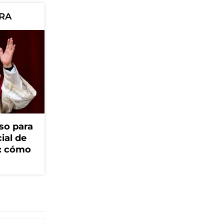
ORA
so para
cial de
V: cómo