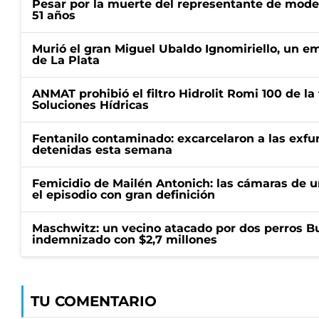
Pesar por la muerte del representante de mode
51 años
Murió el gran Miguel Ubaldo Ignomiriello, un 
de La Plata
ANMAT prohibió el filtro Hidrolit Romi 100 de l
Soluciones Hídricas
Fentanilo contaminado: excarcelaron a las exf
detenidas esta semana
Femicidio de Mailén Antonich: las cámaras de u
el episodio con gran definición
Maschwitz: un vecino atacado por dos perros Bul
indemnizado con $2,7 millones
TU COMENTARIO