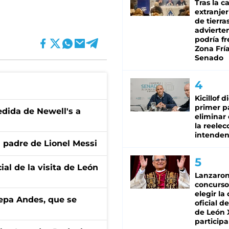
Tras la c
extranjer
de tierra
advierte
podría f
Zona Fría
Senado
Kicillof d
primer p
edida de Newell's a
eliminar 
la reelec
intenden
l padre de Lionel Messi
ial de la visita de León
Lanzaro
concurso
elegir la
cepa Andes, que se
oficial de
de León 
participa