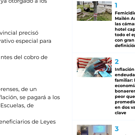
 ya otorgado a los
Femicidi
Mailén A
las cáma
hotel ca
incial precisó
todo el e
con gran
ativo especial para
definició
antes del cobro de
Inflación
endeuda
familiar: 
economí
erenses, de un
bonaeren
peor que
flación, se pagará a los
promedio
 Escuelas, de
en dos va
clave
eneficiarios de Leyes