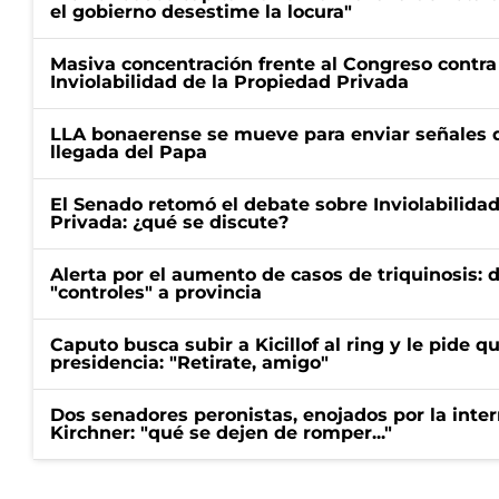
el gobierno desestime la locura"
Masiva concentración frente al Congreso contra
Inviolabilidad de la Propiedad Privada
LLA bonaerense se mueve para enviar señales d
llegada del Papa
El Senado retomó el debate sobre Inviolabilida
Privada: ¿qué se discute?
Alerta por el aumento de casos de triquinosis: 
"controles" a provincia
Caputo busca subir a Kicillof al ring y le pide q
presidencia: "Retirate, amigo"
Dos senadores peronistas, enojados por la intern
Kirchner: "qué se dejen de romper..."