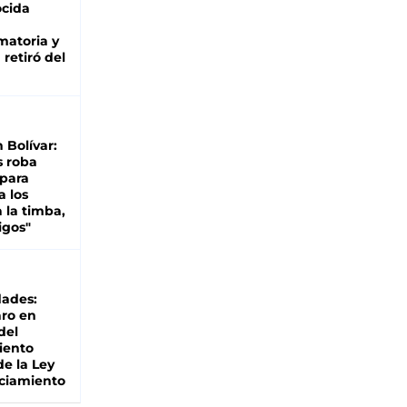
cida
matoria y
retiró del
n Bolívar:
s roba
 para
a los
 la timba,
igos"
dades:
ro en
del
iento
de la Ley
ciamiento