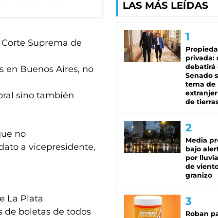
LAS MÁS LEÍDAS
la Corte Suprema de
Propied
privada:
debatirá 
s en Buenos Aires, no
Senado s
tema de 
extranjer
toral sino también
de tierra
que no
Media pr
dato a vicepresidente,
bajo aler
por lluvi
de viento
granizo
de La Plata
s de boletas de todos
Roban pa