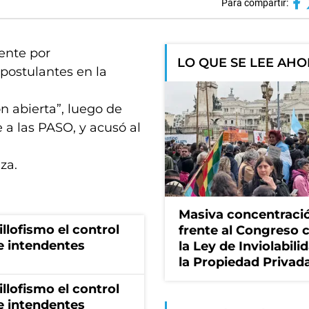
Para compartir:
dente por
LO QUE SE LEE AH
 postulantes en la
n abierta”, luego de
e a las PASO, y acusó al
za.
Masiva concentraci
illofismo el control
frente al Congreso 
de intendentes
la Ley de Inviolabili
la Propiedad Privad
illofismo el control
de intendentes