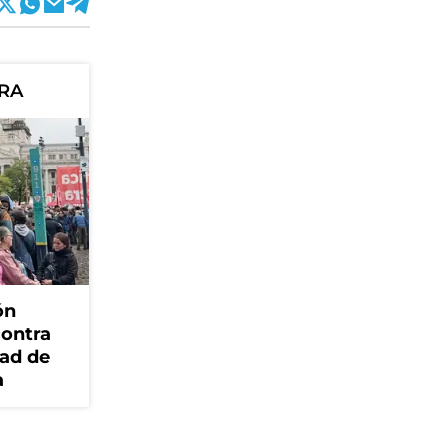
ORA
ón
contra
dad de
a