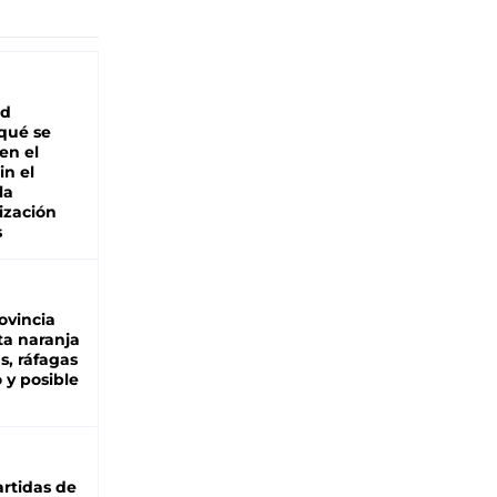
ad
 qué se
en el
in el
la
ización
s
ovincia
ta naranja
as, ráfagas
 y posible
rtidas de