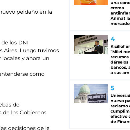
una cono
crema
nuevo peldaño en la
antiinfla
Anmat la 
mercado
 de los DNI
Kicillof e
s Aires. Luego tuvimos
"Milei no
recursos
 locales y ahora un
dárselos 
bancos, a
a sus am
 entenderse como
Universi
nuevo pa
uebas de
reclamo 
cumplim
s de los Gobiernos
efectivo 
de Finan
las decisiones de la