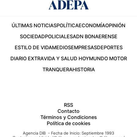
ÚLTIMAS NOTICIAS
POLÍTICA
ECONOMÍA
OPINIÓN
SOCIEDAD
POLICIALES
ADN BONAERENSE
ESTILO DE VIDA
MEDIOS
EMPRESAS
DEPORTES
DIARIO EXTRA
VIDA Y SALUD HOY
MUNDO MOTOR
TRANQUERA
HISTORIA
RSS
Contacto
Términos y Condiciones
Política de cookies
Agencia DIB - Fecha de Inicio: Septiembre 1993