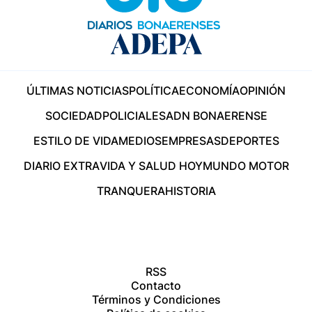
ÚLTIMAS NOTICIAS
POLÍTICA
ECONOMÍA
OPINIÓN
SOCIEDAD
POLICIALES
ADN BONAERENSE
ESTILO DE VIDA
MEDIOS
EMPRESAS
DEPORTES
DIARIO EXTRA
VIDA Y SALUD HOY
MUNDO MOTOR
TRANQUERA
HISTORIA
RSS
Contacto
Términos y Condiciones