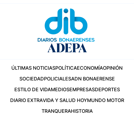
ÚLTIMAS NOTICIAS
POLÍTICA
ECONOMÍA
OPINIÓN
SOCIEDAD
POLICIALES
ADN BONAERENSE
ESTILO DE VIDA
MEDIOS
EMPRESAS
DEPORTES
DIARIO EXTRA
VIDA Y SALUD HOY
MUNDO MOTOR
TRANQUERA
HISTORIA