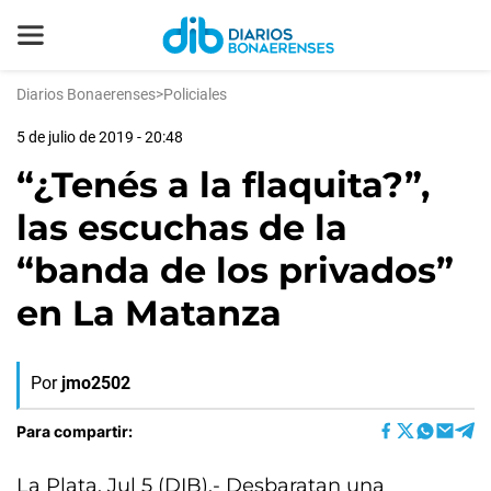
Diarios Bonaerenses
>
Policiales
5 de julio de 2019 - 20:48
“¿Tenés a la flaquita?”,
las escuchas de la
“banda de los privados”
en La Matanza
Por
jmo2502
Para compartir:
La Plata, Jul 5 (DIB).- Desbaratan una