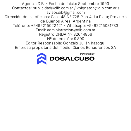
Agencia DIB - Fecha de Inicio: Septiembre 1993
Contactos:
publicidad@dib.com.ar
/
vpignaton@dib.com.ar
/
avisosdib@gmail.com
Dirección de las oficinas: Calle 48 Nº 726 Piso 4, La Plata; Provincia
de Buenos Aires, Argentina
Teléfono: +5492215022421 - Whatsapp: +5492215031783
Email:
administracion@dib.com.ar
Registro DNDA Nº 32644856
Nº de edición: 9.890
Editor Responsable: Gonzalo Julián Irazoqui
Empresa propietaria del medio: Diarios Bonaerenses SA