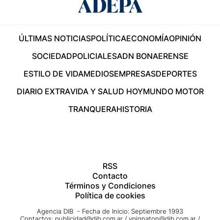
ÚLTIMAS NOTICIAS
POLÍTICA
ECONOMÍA
OPINIÓN
SOCIEDAD
POLICIALES
ADN BONAERENSE
ESTILO DE VIDA
MEDIOS
EMPRESAS
DEPORTES
DIARIO EXTRA
VIDA Y SALUD HOY
MUNDO MOTOR
TRANQUERA
HISTORIA
RSS
Contacto
Términos y Condiciones
Política de cookies
Agencia DIB - Fecha de Inicio: Septiembre 1993
Contactos:
publicidad@dib.com.ar
/
vpignaton@dib.com.ar
/