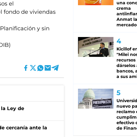
una cono
sos el
crema
el fondo de viviendas
antiinfla
Anmat la 
mercado
lanificación y sin
(DIB)
Kicillof e
"Milei no
recursos
dárselos 
bancos, a
a sus am
Universi
nuevo pa
 la Ley de
reclamo 
cumplim
efectivo 
e cercanía ante la
de Finan