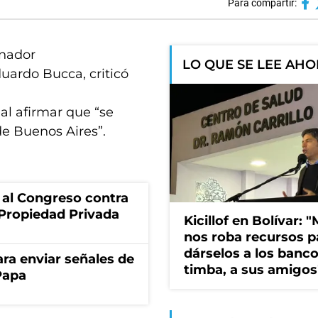
Para compartir:
rnador
LO QUE SE LEE AH
uardo Bucca, criticó
al afirmar que “se
de Buenos Aires”.
 al Congreso contra
a Propiedad Privada
Kicillof en Bolívar: "
nos roba recursos p
dárselos a los bancos
a enviar señales de
timba, a sus amigos
Papa