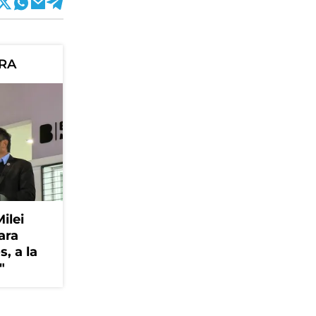
ORA
Milei
ara
, a la
"