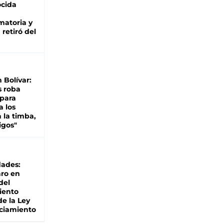
cida
matoria y
retiró del
n Bolívar:
s roba
 para
a los
 la timba,
igos"
dades:
ro en
del
iento
de la Ley
ciamiento