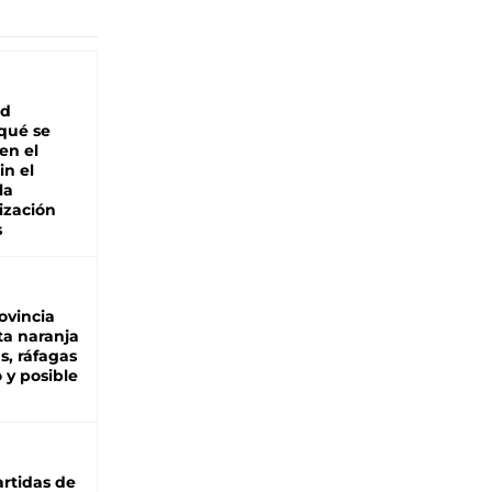
ad
 qué se
en el
in el
la
ización
s
ovincia
ta naranja
as, ráfagas
 y posible
rtidas de