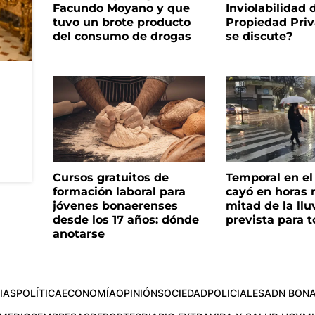
Facundo Moyano y que
Inviolabilidad 
tuvo un brote producto
Propiedad Priv
del consumo de drogas
se discute?
Cursos gratuitos de
Temporal en e
formación laboral para
cayó en horas 
jóvenes bonaerenses
mitad de la llu
desde los 17 años: dónde
prevista para 
anotarse
IAS
POLÍTICA
ECONOMÍA
OPINIÓN
SOCIEDAD
POLICIALES
ADN BONA