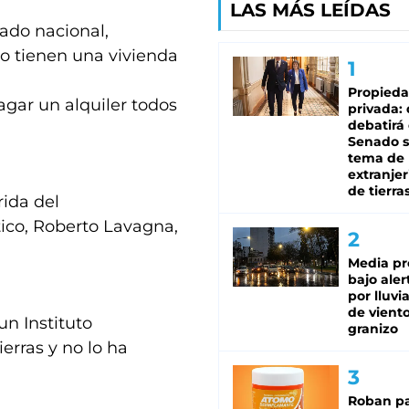
LAS MÁS LEÍDAS
tado nacional,
no tienen una vivienda
Propied
pagar un alquiler todos
privada:
debatirá 
Senado s
tema de 
extranjer
de tierra
rida del
tico, Roberto Lavagna,
Media pr
bajo aler
por lluvi
de viento
un Instituto
granizo
erras y no lo ha
Roban pa