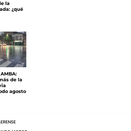
de la
ada: ¿qué
l AMBA:
más de la
via
todo agosto
ERENSE