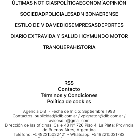
ÚLTIMAS NOTICIAS
POLÍTICA
ECONOMÍA
OPINIÓN
SOCIEDAD
POLICIALES
ADN BONAERENSE
ESTILO DE VIDA
MEDIOS
EMPRESAS
DEPORTES
DIARIO EXTRA
VIDA Y SALUD HOY
MUNDO MOTOR
TRANQUERA
HISTORIA
RSS
Contacto
Términos y Condiciones
Política de cookies
Agencia DIB - Fecha de Inicio: Septiembre 1993
Contactos:
publicidad@dib.com.ar
/
vpignaton@dib.com.ar
/
avisosdib@gmail.com
Dirección de las oficinas: Calle 48 Nº 726 Piso 4, La Plata; Provincia
de Buenos Aires, Argentina
Teléfono: +5492215022421 - Whatsapp: +5492215031783