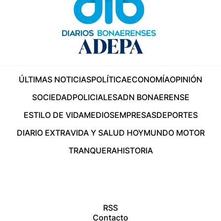
ÚLTIMAS NOTICIAS
POLÍTICA
ECONOMÍA
OPINIÓN
SOCIEDAD
POLICIALES
ADN BONAERENSE
ESTILO DE VIDA
MEDIOS
EMPRESAS
DEPORTES
DIARIO EXTRA
VIDA Y SALUD HOY
MUNDO MOTOR
TRANQUERA
HISTORIA
RSS
Contacto