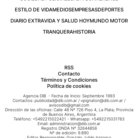
ESTILO DE VIDA
MEDIOS
EMPRESAS
DEPORTES
DIARIO EXTRA
VIDA Y SALUD HOY
MUNDO MOTOR
TRANQUERA
HISTORIA
RSS
Contacto
Términos y Condiciones
Política de cookies
Agencia DIB - Fecha de Inicio: Septiembre 1993
Contactos:
publicidad@dib.com.ar
/
vpignaton@dib.com.ar
/
avisosdib@gmail.com
Dirección de las oficinas: Calle 48 Nº 726 Piso 4, La Plata; Provincia
de Buenos Aires, Argentina
Teléfono: +5492215022421 - Whatsapp: +5492215031783
Email:
administracion@dib.com.ar
Registro DNDA Nº 32644856
Nº de edición: 9.890
Editor Responsable: Gonzalo Julián Irazoqui