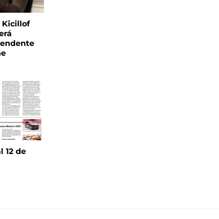
Kicillof
erá
tendente
ne
l 12 de
6