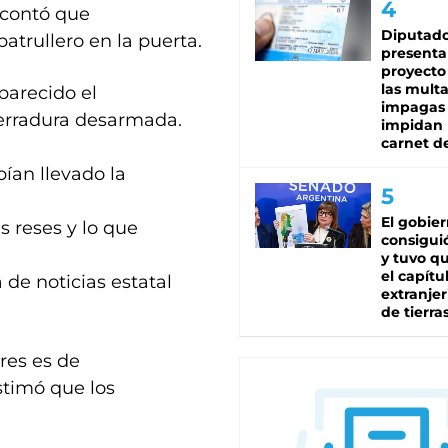
 contó que
Diputado
atrullero en la puerta.
presenta
proyecto
las mult
parecido el
impagas
 cerradura desarmada.
impidan 
carnet d
ían llevado la
El gobie
s reses y lo que
consiguió
y tuvo qu
el capítu
 de noticias estatal
extranjer
de tierra
res es de
estimó que los