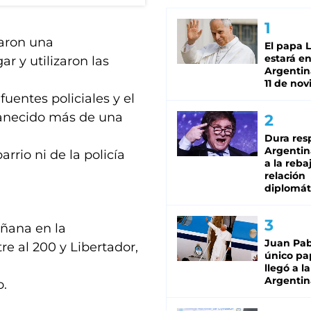
ñaron una
El papa 
estará en
ar y utilizaron las
Argentina
11 de no
fuentes policiales y el
manecido más de una
Dura res
Argentina
arrio ni de la policía
a la reba
relación
diplomát
añana en la
Juan Pabl
re al 200 y Libertador,
único pa
llegó a la
Argentin
o.