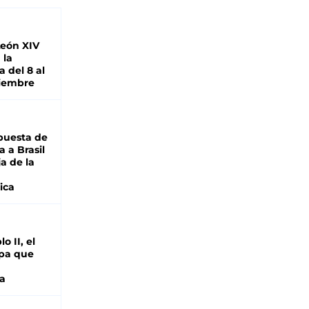
León XIV
 la
 del 8 al
viembre
puesta de
 a Brasil
ja de la
ica
o II, el
pa que
a