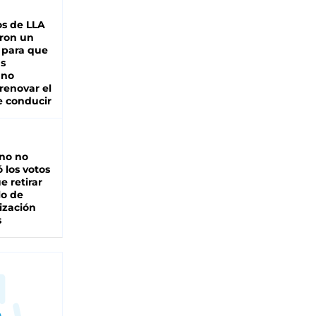
s de LLA
ron un
 para que
as
 no
renovar el
e conducir
rno no
 los votos
e retirar
lo de
ización
s