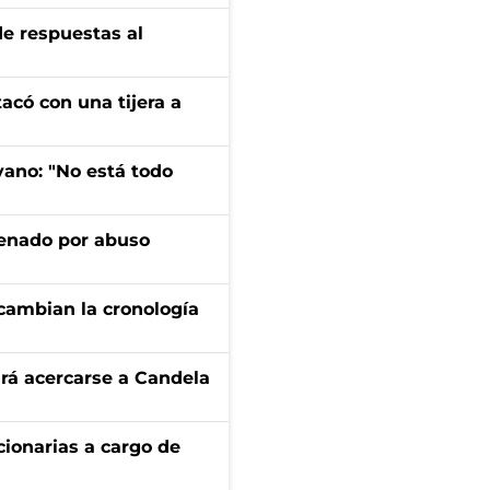
de respuestas al
tacó con una tijera a
yano: "No está todo
denado por abuso
cambian la cronología
rá acercarse a Candela
ionarias a cargo de