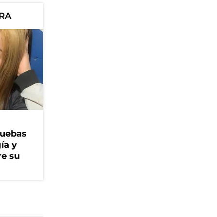
ORA
ruebas
ía y
re su