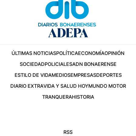
ÚLTIMAS NOTICIAS
POLÍTICA
ECONOMÍA
OPINIÓN
SOCIEDAD
POLICIALES
ADN BONAERENSE
ESTILO DE VIDA
MEDIOS
EMPRESAS
DEPORTES
DIARIO EXTRA
VIDA Y SALUD HOY
MUNDO MOTOR
TRANQUERA
HISTORIA
RSS