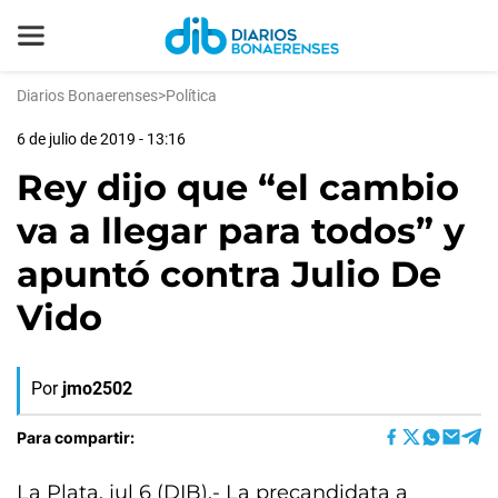
Diarios Bonaerenses
>
Política
6 de julio de 2019 - 13:16
Rey dijo que “el cambio
va a llegar para todos” y
apuntó contra Julio De
Vido
Por
jmo2502
Para compartir:
La Plata, jul 6 (DIB).- La precandidata a