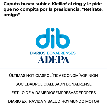
Caputo busca subir a Kicillof al ring y le pide
que no compita por la presidencia: "Retirate,
amigo"
ÚLTIMAS NOTICIAS
POLÍTICA
ECONOMÍA
OPINIÓN
SOCIEDAD
POLICIALES
ADN BONAERENSE
ESTILO DE VIDA
MEDIOS
EMPRESAS
DEPORTES
DIARIO EXTRA
VIDA Y SALUD HOY
MUNDO MOTOR