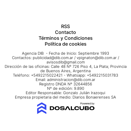
RSS
Contacto
Términos y Condiciones
Política de cookies
Agencia DIB - Fecha de Inicio: Septiembre 1993
Contactos:
publicidad@dib.com.ar
/
vpignaton@dib.com.ar
/
avisosdib@gmail.com
Dirección de las oficinas: Calle 48 Nº 726 Piso 4, La Plata; Provincia
de Buenos Aires, Argentina
Teléfono: +5492215022421 - Whatsapp: +5492215031783
Email:
administracion@dib.com.ar
Registro DNDA Nº 32644856
Nº de edición: 9.890
Editor Responsable: Gonzalo Julián Irazoqui
Empresa propietaria del medio: Diarios Bonaerenses SA