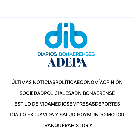
ÚLTIMAS NOTICIAS
POLÍTICA
ECONOMÍA
OPINIÓN
SOCIEDAD
POLICIALES
ADN BONAERENSE
ESTILO DE VIDA
MEDIOS
EMPRESAS
DEPORTES
DIARIO EXTRA
VIDA Y SALUD HOY
MUNDO MOTOR
TRANQUERA
HISTORIA