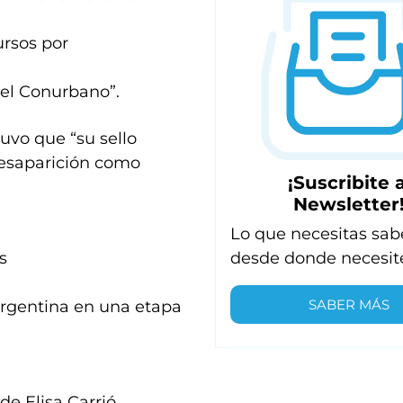
ursos por
del Conurbano”.
uvo que “su sello
desaparición como
¡Suscribite a
Newsletter
Lo que necesitas sab
desde donde necesit
s
SABER MÁS
Argentina en una etapa
e Elisa Carrió,