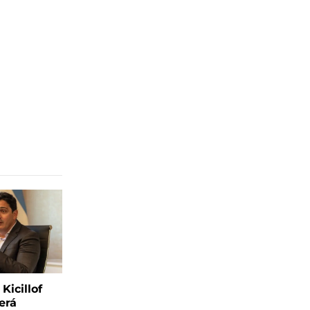
Kicillof
erá