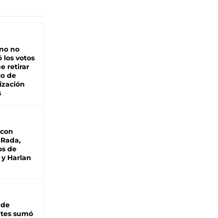
rno no
 los votos
e retirar
lo de
ización
s
 con
 Rada,
os de
 y Harlan
 de
ntes sumó