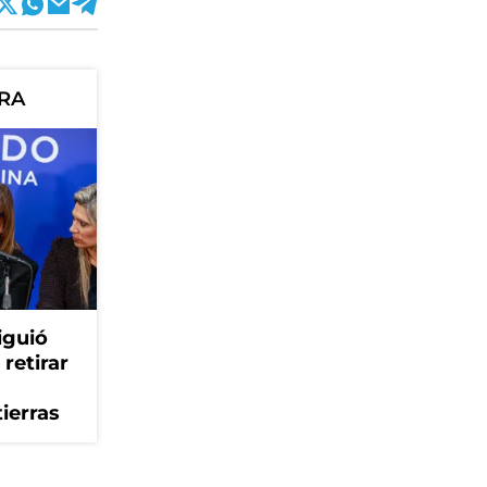
ORA
iguió
retirar
tierras