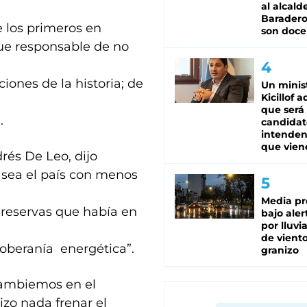
al alcald
Baradero
 los primeros en
son doce
fue responsable de no
iones de la historia; de
Un minis
Kicillof 
que será
.
candidat
intenden
que vien
drés De Leo, dijo
 sea el país con menos
Media pr
s reservas que había en
bajo aler
por lluvi
de viento
oberanía energética”.
granizo
Cambiemos en el
izo nada frenar el