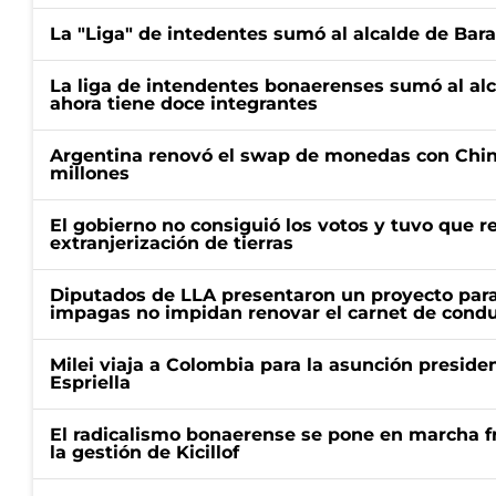
La "Liga" de intedentes sumó al alcalde de Bar
La liga de intendentes bonaerenses sumó al al
ahora tiene doce integrantes
Argentina renovó el swap de monedas con Chin
millones
El gobierno no consiguió los votos y tuvo que ret
extranjerización de tierras
Diputados de LLA presentaron un proyecto para
impagas no impidan renovar el carnet de condu
Milei viaja a Colombia para la asunción preside
Espriella
El radicalismo bonaerense se pone en marcha fr
la gestión de Kicillof