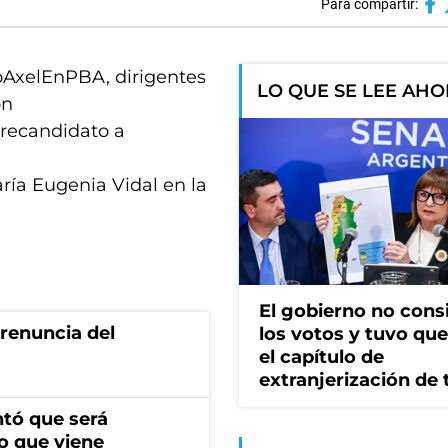
Para compartir:
zoAxelEnPBA, dirigentes
LO QUE SE LEE AH
on
precandidato a
María Eugenia Vidal en la
El gobierno no cons
renuncia del
los votos y tuvo que 
el capítulo de
extranjerización de 
ntó que será
o que viene