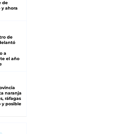
e de
 y ahora
tro de
adelantó
o a
te el año
e
ovincia
ta naranja
as, ráfagas
 y posible