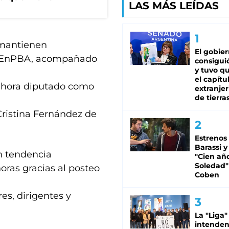
LAS MÁS LEÍDAS
 mantienen
El gobie
xelEnPBA, acompañado
consiguió
y tuvo qu
el capítu
 ahora diputado como
extranjer
de tierra
ristina Fernández de
Estrenos
Barassi y
en tendencia
"Cien añ
Soledad"
oras gracias al posteo
Coben
es, dirigentes y
La "Liga"
intende